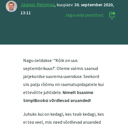
Jaanus Reismaa
,
kuupäev:
30. september 2020,
13:11
Jaga seda postitust
Nagu öeldakse: “Kõik on uus
septembrikuus!”. Oleme valmis saanud
järjekordse suurema uuenduse. Seekord
siis palju rõõmu nii raamatupidajatele kui
ettevõtte juhtidele.
Nimelt lisasime
SimplBooksi
võrdlevad aruanded!
Juhuks kui on kedagi, kes teab kedagi, kes
ei tea veel, mis need võrdlevad aruanded