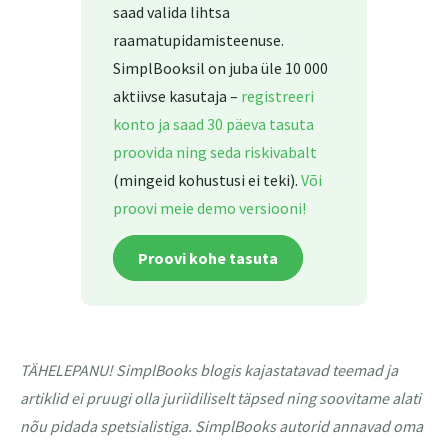
saad valida lihtsa
raamatupidamisteenuse.
SimplBooksil on juba üle 10 000
aktiivse kasutaja –
registreeri
konto ja saad 30 päeva tasuta
proovida ning seda riskivabalt
(mingeid kohustusi ei teki).
Või
proovi meie demo versiooni!
Proovi kohe tasuta
TÄHELEPANU! SimplBooks blogis kajastatavad teemad ja
artiklid ei pruugi olla juriidiliselt täpsed ning soovitame alati
nõu pidada spetsialistiga. SimplBooks autorid annavad oma