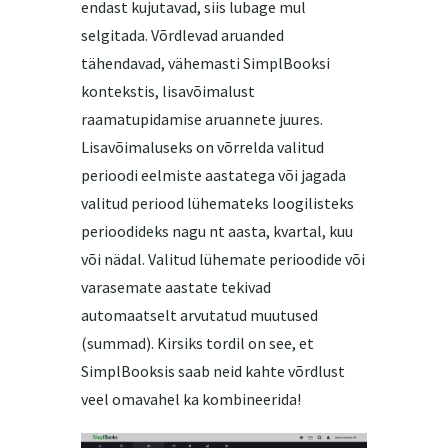
endast kujutavad, siis lubage mul
selgitada. Võrdlevad aruanded
tähendavad, vähemasti SimplBooksi
kontekstis, lisavõimalust
raamatupidamise aruannete juures.
Lisavõimaluseks on võrrelda valitud
perioodi eelmiste aastatega või jagada
valitud periood lühemateks loogilisteks
perioodideks nagu nt aasta, kvartal, kuu
või nädal. Valitud lühemate perioodide või
varasemate aastate tekivad
automaatselt arvutatud muutused
(summad). Kirsiks tordil on see, et
SimplBooksis saab neid kahte võrdlust
veel omavahel ka kombineerida!