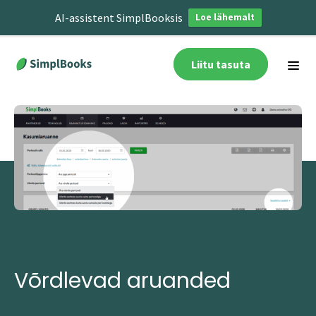
AI-assistent SimplBooksis
Loe lähemalt
Liitu tasuta
Võrdlevad aruanded