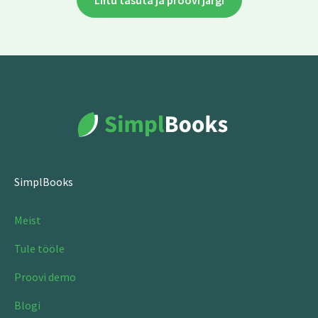
Liitu tasuta ja proovi järgi
SimplBooks
Meist
Tule tööle
Proovi demo
Blogi