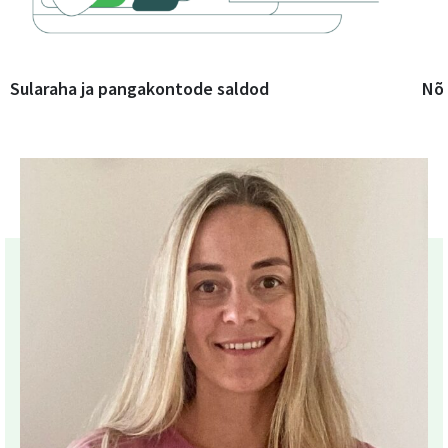
Sularaha ja pangakontode saldod
Nõu