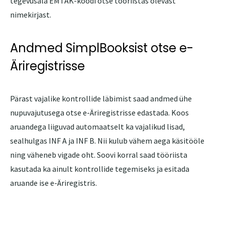
tegevusala EMTAK-koodi otse tööriistas olevast
nimekirjast.
Andmed SimplBooksist otse e-
Äriregistrisse
Pärast vajalike kontrollide läbimist saad andmed ühe
nupuvajutusega otse e-Äriregistrisse edastada. Koos
aruandega liiguvad automaatselt ka vajalikud lisad,
sealhulgas INF A ja INF B. Nii kulub vähem aega käsitööle
ning väheneb vigade oht. Soovi korral saad tööriista
kasutada ka ainult kontrollide tegemiseks ja esitada
aruande ise e-Äriregistris.