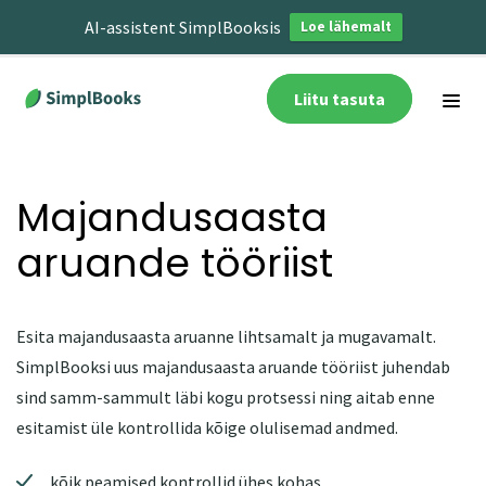
AI-assistent SimplBooksis
Loe lähemalt
Liitu tasuta
Majandusaasta
aruande tööriist
Esita majandusaasta aruanne lihtsamalt ja mugavamalt.
SimplBooksi uus majandusaasta aruande tööriist juhendab
sind samm-sammult läbi kogu protsessi ning aitab enne
esitamist üle kontrollida kõige olulisemad andmed.
kõik peamised kontrollid ühes kohas