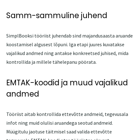
Samm-sammuline juhend
SimplBooksi tööriist juhendab sind majandusaasta aruande
koostamisel algusest lõpuni. Iga etapi juures kuvatakse
vajalikud andmed ning antakse konkreetsed juhised, mida
kontrollida ja millele tähelepanu pöörata.
EMTAK-koodid ja muud vajalikud
andmed
Tööriist aitab kontrollida ettevõtte andmeid, tegevusala
infot ning muid olulisi aruandega seotud andmeid.
Müügitulu jaotuse täitmisel saad valida ettevõtte