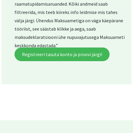
raamatupidamisaruanded. Kõiki andmeid saab
filtreerida, mis teeb kiireks info leidmise mis tahes
välja järgi. Ühendus Maksuametiga on väga käepärane
tööriist, see säästab klikke ja aega, saab
maksudeklaratsiooni ühe nupuvajutusega Maksuameti
keskkonda edastada.”
Registreeri tasuta konto ja proovi järgi!