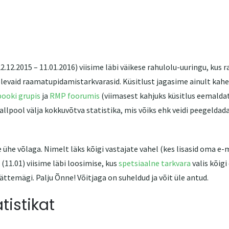
.12.2015 – 11.01.2016) viisime läbi väikese rahulolu-uuringu, kus 
levaid raamatupidamistarkvarasid. Küsitlust jagasime ainult kah
ooki grupis
ja
RMP foorumis
(viimasest kahjuks küsitlus eemalda
allpool välja kokkuvõtva statistika, mis võiks ehk veidi peegelda
he võlaga. Nimelt läks kõigi vastajate vahel (kes lisasid oma e-m
(11.01) viisime läbi loosimise, kus
spetsiaalne tarkvara
valis kõigi
Lättemägi. Palju Õnne! Võitjaga on suheldud ja võit üle antud.
tistikat