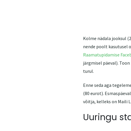
Kolme nädala jooksul (22
nende poolt kasutusel o
Raamatupidamise Faceb
järgmisel päeval). Toon 
turul.
Enne seda aga tegeleme ü
(80 eurot). Esmaspäeval 
võitja, kelleks on Maili 
Uuringu sta