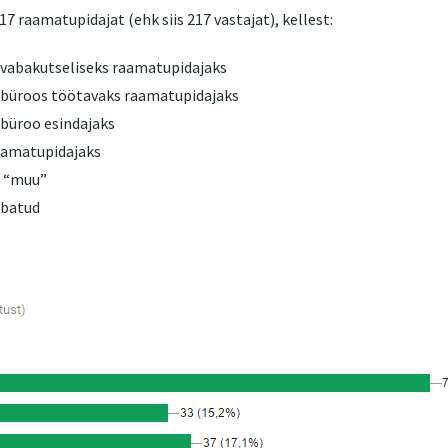
7 raamatupidajat (ehk siis 217 vastajat), kellest:
 vabakutseliseks raamatupidajaks
büroos töötavaks raamatupidajaks
büroo esindajaks
aamatupidajaks
s “muu”
ubatud