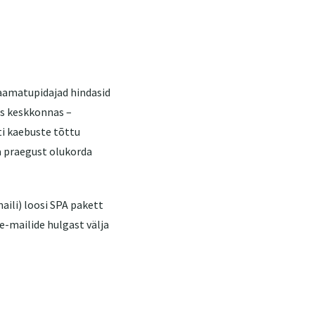
raamatupidajad hindasid
es keskkonnas –
ti kaebuste tõttu
da praegust olukorda
aili) loosi SPA pakett
 e-mailide hulgast välja