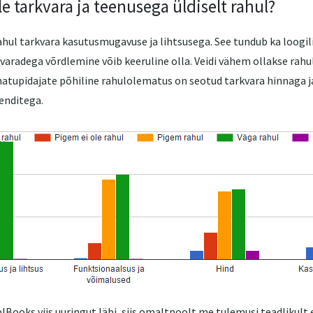
le tarkvara ja teenusega üldiselt rahul?
hul tarkvara kasutusmugavuse ja lihtsusega. See tundub ka loogil
kvaradega võrdlemine võib keeruline olla. Veidi vähem ollakse rah
amatupidajate põhiline rahulolematus on seotud tarkvara hinnaga 
enditega.
plBooks viis uuringut läbi, siis omaltpoolt me tulemusi teadlikult