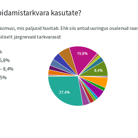
pidamistarkvara kasutate?
üsimusi, mis paljusid huvitab. Ehk siis antud uuringus osalenud r
iselt järgnevaid tarkvarasid:
%
15,8%
– 8,4%
,5%