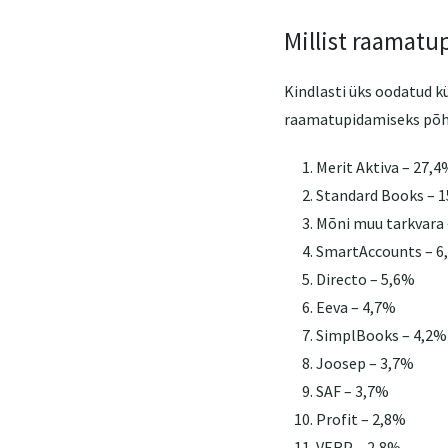
Millist raamatu
Kindlasti üks oodatud k
raamatupidamiseks põhil
Merit Aktiva – 27,4
Standard Books – 
Mõni muu tarkvara 
SmartAccounts – 6
Directo – 5,6%
Eeva – 4,7%
SimplBooks – 4,2%
Joosep – 3,7%
SAF – 3,7%
Profit – 2,8%
VERP – 2,8%