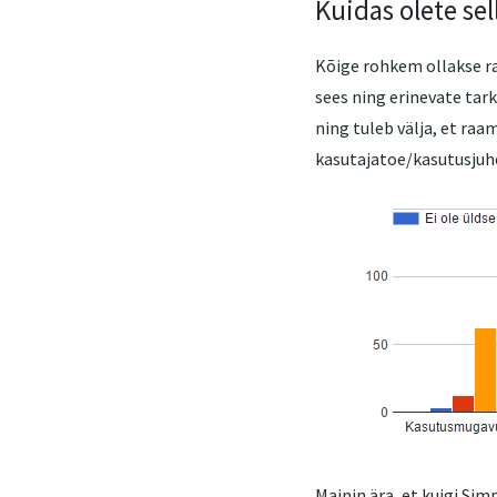
Kuidas olete sel
Kõige rohkem ollakse ra
sees ning erinevate tar
ning tuleb välja, et ra
kasutajatoe/kasutusjuh
Mainin ära, et kuigi Sim