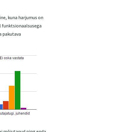
ine, kuna harjumus on
ul funktsionaalsusega
ja pakutava
 ei mõjutanud ning enda