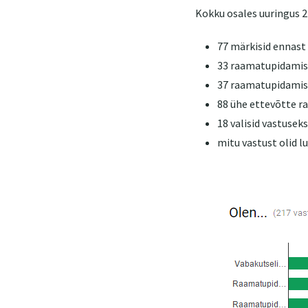
Kokku osales uuringus 21
77 märkisid ennast
33 raamatupidamis
37 raamatupidamis
88 ühe ettevõtte r
18 valisid vastusek
mitu vastust olid l