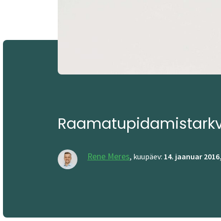
Raamatupidamistarkva
Rene Meres
,
kuupäev:
14. jaanuar 2016